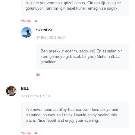
bilgilere yer vermeniz güzel olmuş. Cin aralığı da ilginç
görünüyor. Tanıtım için teşekkürler, emeğinize sağlık.
Yanıtla
Sil
SZGNBSL
17 Ekim 2021 20:30
Ben teşekkür ederim, sağolun:) En azından bir
kere görmeye gidilecek bir yer:) Mutlu haftalar
şimdiden.
Sil
BILL
17 Ekim 2021 21:51
I've never seen an alley that narrow. I love alleys and
historical houses so I think I would enjoy seeing this
place. Nice report and enjoy your evening.
Yanıtla
Sil