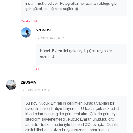
insanı mutlu ediyor. Fotoğraflar her zaman olduğu gibi
çok güzel, emeğinize sağlık:)))
Yanıtla
Sil
SZGNBSL
17 Ekim 2021 20:25
Küpeli Ev en ilgi çekeniydi:) Çok teşekkür
ederim:)
Sil
ZEUGMA
17 Ekim 2021 17:12
Bu köy Küçük Emrah'ın çekimleri burada yapılan bir
dizisi ile ünlendi, diye biliyorum. O kadar çok söz edildi
ki adından henüz gidip görmemiştim. Çok da görmeyi
istediğim söylenemezdi. Küçük Emrah unutuldu gitti
ama dizi turizmi nedeniyle burası hâlâ revaçta. Olabilir,
gidilebilirdi ama sizin bu yazınızdan sonra inanın