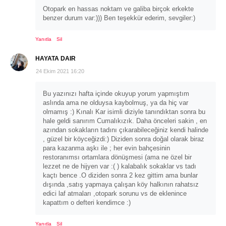
Otopark en hassas noktam ve galiba birçok erkekte
benzer durum var:))) Ben teşekkür ederim, sevgiler:)
Yanıtla
Sil
HAYATA DAIR
24 Ekim 2021 16:20
Bu yazınızı hafta içinde okuyup yorum yapmıştım
aslında ama ne olduysa kaybolmuş, ya da hiç var
olmamış :) Kınalı Kar isimli diziyle tanındıktan sonra bu
hale geldi sanırım Cumalıkızık. Daha önceleri sakin , en
azından sokakların tadını çıkarabileceğiniz kendi halinde
, güzel bir köyceğizdi:) Diziden sonra doğal olarak biraz
para kazanma aşkı ile ; her evin bahçesinin
restoranımsı ortamlara dönüşmesi (ama ne özel bir
lezzet ne de hijyen var :( ) kalabalık sokaklar vs tadı
kaçtı bence .O diziden sonra 2 kez gittim ama bunlar
dışında ,satış yapmaya çalışan köy halkının rahatsız
edici laf atmaları ,otopark sorunu vs de eklenince
kapattım o defteri kendimce :)
Yanıtla
Sil