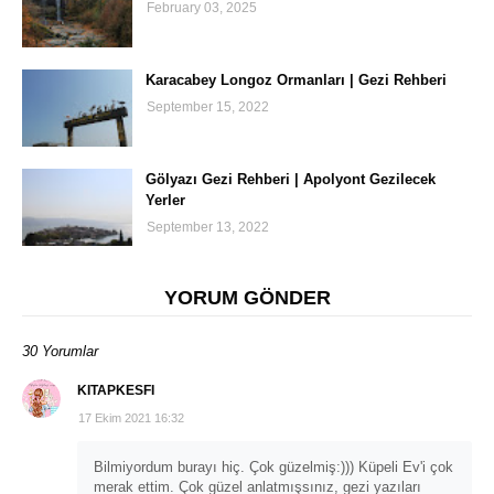
February 03, 2025
Karacabey Longoz Ormanları | Gezi Rehberi
September 15, 2022
Gölyazı Gezi Rehberi | Apolyont Gezilecek
Yerler
September 13, 2022
YORUM GÖNDER
30 Yorumlar
KITAPKESFI
17 Ekim 2021 16:32
Bilmiyordum burayı hiç. Çok güzelmiş:))) Küpeli Ev'i çok
merak ettim. Çok güzel anlatmışsınız, gezi yazıları