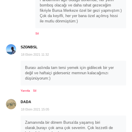
bomboş olacağı ve daha rahat gezeceğim
fikriyle Bursa Merkeze özel bir gezi yapmıştım:)
Çok da keyifli, her yer bana özel açılmış hissi
ile mutlu dönmüştüm:)
Sil
SZGNBSL
18 Ekim 2021 11:32
Burası aslında tam tersi yemek için gidilecek bir yer
değil ve haftaiçi giderseniz memnun kalacağınızı
düşünüyorum:)
Yanıtla
Sil
DADA
18 Ekim 2021 15:05
Zamanında bir dönem Bursa'da yaşamış biri
olarak,burayı çok ama çok severim. Çok lezzetli de