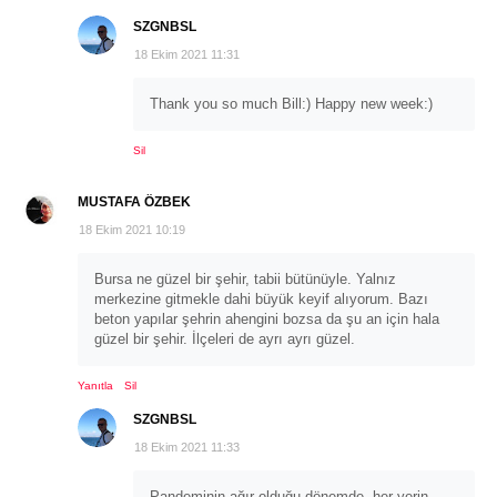
SZGNBSL
18 Ekim 2021 11:31
Thank you so much Bill:) Happy new week:)
Sil
MUSTAFA ÖZBEK
18 Ekim 2021 10:19
Bursa ne güzel bir şehir, tabii bütünüyle. Yalnız
merkezine gitmekle dahi büyük keyif alıyorum. Bazı
beton yapılar şehrin ahengini bozsa da şu an için hala
güzel bir şehir. İlçeleri de ayrı ayrı güzel.
Yanıtla
Sil
SZGNBSL
18 Ekim 2021 11:33
Pandeminin ağır olduğu dönemde, her yerin