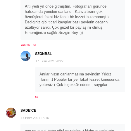
Altı yedi yıl önce gitmiştim. Fotoğrafları görünce
hafızamda yeniden canlandı. Kahvaltısını çok
övmüşlerdi fakat biz farklı bir lezzet bulamamıştık.
Dediğiniz gibi ticari kaygılar bazı şeylerin değerini
azaltıyor sanki. Çok güzel bir paylaşım olmuş.
Ememğinize sağlık Sezgin Bey :))
Yanıtla
Sil
SZGNBSL
17 Ekim 2021 20:27
Anılarınızın canlanmasına sevindim Yıldız
Hanım:) Popüler bir yer fakat lezzet konusunda
yetersiz:( Çok teşekkür ederim, saygılar.
Sil
SADE'CE
17 Ekim 2021 18:16
ooo ne güzel baba oğul gezginler :) bizim memlekete