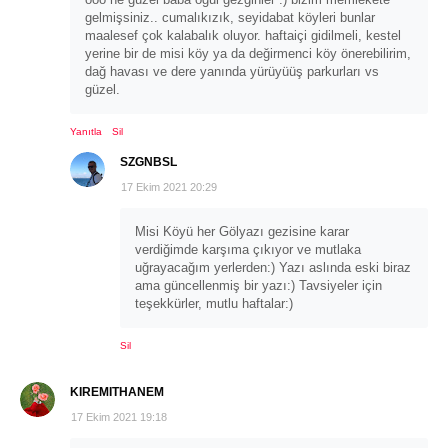
gelmişsiniz.. cumalıkızık, seyidabat köyleri bunlar
maalesef çok kalabalık oluyor. haftaiçi gidilmeli, kestel
yerine bir de misi köy ya da değirmenci köy önerebilirim,
dağ havası ve dere yanında yürüyüüş parkurları vs
güzel.
Yanıtla
Sil
SZGNBSL
17 Ekim 2021 20:29
Misi Köyü her Gölyazı gezisine karar
verdiğimde karşıma çıkıyor ve mutlaka
uğrayacağım yerlerden:) Yazı aslında eski biraz
ama güncellenmiş bir yazı:) Tavsiyeler için
teşekkürler, mutlu haftalar:)
Sil
KIREMITHANEM
17 Ekim 2021 19:18