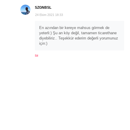
SZGNBSL
24 Ekim 2021 18:33
En azından bir kereye mahsus görmek de
yeterli:) Şu an köy değil, tamamen ticarethane
diyebiliriz.. Teşekkür ederim değerli yorumunuz
için:)
Sil