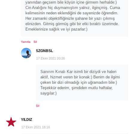
yanından geçsem bile köyün içine girmem herhalde:)
Cin Aralığını hiç duymamıştım yalnız, ilginçmiş. Cuma
kelimesinin neden eklendiğini de sayenizde öğrendim.
Her zamanki objektifliğinizle şahane bir yazı çıkmış
elinizden. Gitmiş görmüş gibi bir etki bıraktı üzerimde.
Emeklerinize sağlık ve iyi pazarlar:)
Yanıtla
Sil
SZGNBSL
17 Ekim 2021 20:26
Sanırım Kınalı Kar isimli bir diziydi ve halen
aktif, hizmet veren bir konak:) Benim de ilgimi
çeken bir dizi olmadığı için uğramadım bile:)
Teşekkür ederim, şimdiden mutlu haftalar,
saygılar:)
Sil
YILDIZ
17 Ekim 2021 18:16