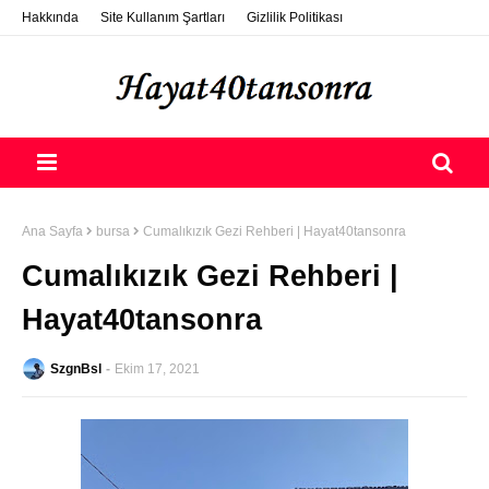
Hakkında
Site Kullanım Şartları
Gizlilik Politikası
ETSY Photo Selling
Destek Ol
Nasıl Konuk Yazar Olurum?
Ana Sayfa
bursa
Cumalıkızık Gezi Rehberi | Hayat40tansonra
Cumalıkızık Gezi Rehberi |
Hayat40tansonra
SzgnBsl
Ekim 17, 2021