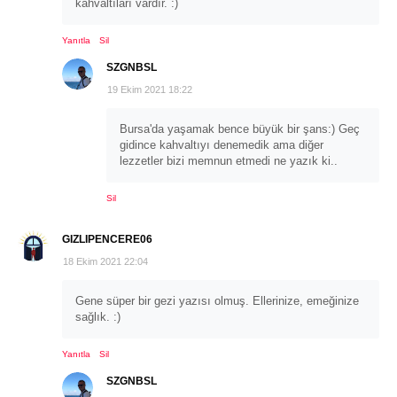
kahvaltıları vardır. :)
Yanıtla
Sil
SZGNBSL
19 Ekim 2021 18:22
Bursa'da yaşamak bence büyük bir şans:) Geç
gidince kahvaltıyı denemedik ama diğer
lezzetler bizi memnun etmedi ne yazık ki..
Sil
GIZLIPENCERE06
18 Ekim 2021 22:04
Gene süper bir gezi yazısı olmuş. Ellerinize, emeğinize
sağlık. :)
Yanıtla
Sil
SZGNBSL