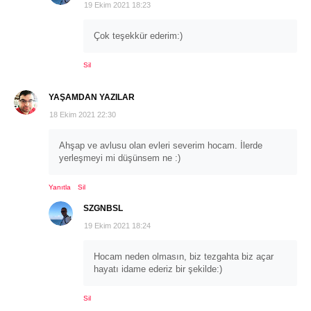
19 Ekim 2021 18:23
Çok teşekkür ederim:)
Sil
YAŞAMDAN YAZILAR
18 Ekim 2021 22:30
Ahşap ve avlusu olan evleri severim hocam. İlerde
yerleşmeyi mi düşünsem ne :)
Yanıtla
Sil
SZGNBSL
19 Ekim 2021 18:24
Hocam neden olmasın, biz tezgahta biz açar
hayatı idame ederiz bir şekilde:)
Sil