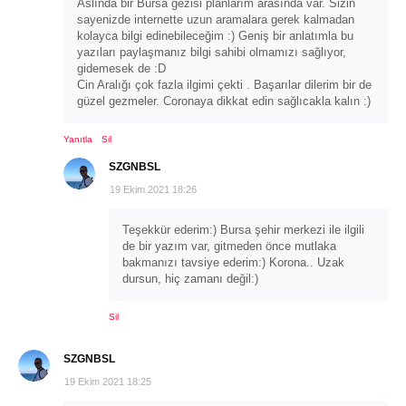
Aslında bir Bursa gezisi planlarım arasında var. Sizin
sayenizde internette uzun aramalara gerek kalmadan
kolayca bilgi edinebileceğim :) Geniş bir anlatımla bu
yazıları paylaşmanız bilgi sahibi olmamızı sağlıyor,
gidemesek de :D
Cin Aralığı çok fazla ilgimi çekti . Başarılar dilerim bir de
güzel gezmeler. Coronaya dikkat edin sağlıcakla kalın :)
Yanıtla
Sil
SZGNBSL
19 Ekim 2021 18:26
Teşekkür ederim:) Bursa şehir merkezi ile ilgili
de bir yazım var, gitmeden önce mutlaka
bakmanızı tavsiye ederim:) Korona.. Uzak
dursun, hiç zamanı değil:)
Sil
SZGNBSL
19 Ekim 2021 18:25