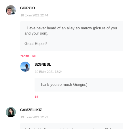
GIORGIO
18 Ekim 2021 22:44
I Have never heard of an alley so narrow (picture of you
and your son).
Great Report!
Yanıtla
Sil
SZGNBSL
19 Ekim 2021 18:24
Thank you so much Giorgio:)
Sil
GAMZELI KIZ
19 Ekim 2021 12:22