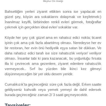
Meşhur Cin Aralığı
Bahsettiğim yerleri ziyaret ettikten sonra ise yapılacak en
güzel şey, köyün ara sokaklarını dolaşmak ve keşfetmek:)
İnanılmaz keyifli, birbirinden renkli evleri görmek, fotoğraflar
çekmek için gerçekten ideal evler/ sokaklar var.
Köyde her şey çok güzel ama en rahatsız edici nokta; ticaret
işinin çok ama çok fazla abartılmış olması. Neredeyse her ev
bir restoran, her evin önü hediyelik eşya satan bir dükkan. Ve
daha rahatsız edici tarafı ise size rahatsızlık veriyor/ veriliyor
olması. İnsanlar tabi ki para kazanacak, bu yoğunluğu fırsata
illa ki çevirecek ama gezenlere, ziyaret edenlere rahatsızlık
vermeyecek.. Sırf bu yüzden bile ikinci kez gitmeyi
düşünmeyeceğim bir yer oldu desem yeridir.
Cumalıkızık'ta geçireceğiniz süre çok fazla değil. Erken saatte
geldiyseniz kahvaltı veya yemek yemeyi de dahil edersek
burada geçireceğiniz zaman 2/ 3 saati geçmeyecektir.
Tavsiyeler;