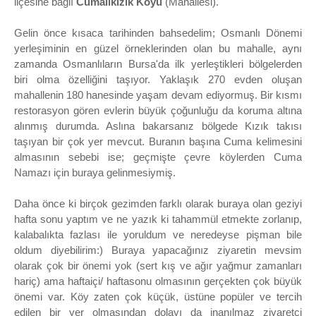
ilçesine bağlı
Cumalıkızık Köyü
(Mahallesi).
Gelin önce kısaca tarihinden bahsedelim; Osmanlı Dönemi
yerleşiminin en güzel örneklerinden olan bu mahalle, aynı
zamanda Osmanlıların Bursa'da ilk yerleştikleri bölgelerden
biri olma özelliğini taşıyor. Yaklaşık 270 evden oluşan
mahallenin 180 hanesinde yaşam devam ediyormuş. Bir kısmı
restorasyon gören evlerin büyük çoğunluğu da koruma altına
alınmış durumda. Aslına bakarsanız bölgede Kızık takısı
taşıyan bir çok yer mevcut. Buranın başına Cuma kelimesini
almasının sebebi ise; geçmişte çevre köylerden Cuma
Namazı için buraya gelinmesiymiş.
Daha önce ki birçok gezimden farklı olarak buraya olan geziyi
hafta sonu yaptım ve ne yazık ki tahammül etmekte zorlanıp,
kalabalıkta fazlası ile yoruldum ve neredeyse pişman bile
oldum diyebilirim:) Buraya yapacağınız ziyaretin mevsim
olarak çok bir önemi yok (sert kış ve ağır yağmur zamanları
hariç) ama haftaiçi/ haftasonu olmasının gerçekten çok büyük
önemi var. Köy zaten çok küçük, üstüne popüler ve tercih
edilen bir yer olmasından dolayı da inanılmaz ziyaretçi