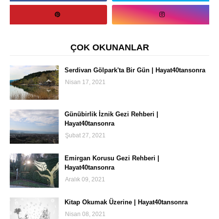
ÇOK OKUNANLAR
Serdivan Gölpark'ta Bir Gün | Hayat40tansonra
Nisan 17, 2021
Günübirlik İznik Gezi Rehberi |
Hayat40tansonra
Şubat 27, 2021
Emirgan Korusu Gezi Rehberi |
Hayat40tansonra
Aralık 09, 2021
Kitap Okumak Üzerine | Hayat40tansonra
Nisan 08, 2021