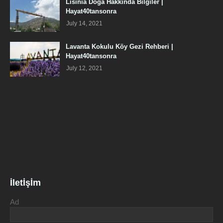
Lisinia Doğa Hakkında Bilgiler |
Hayat40tansonra
July 14, 2021
Lavanta Kokulu Köy Gezi Rehberi |
Hayat40tansonra
July 12, 2021
İletİşİm
Ad