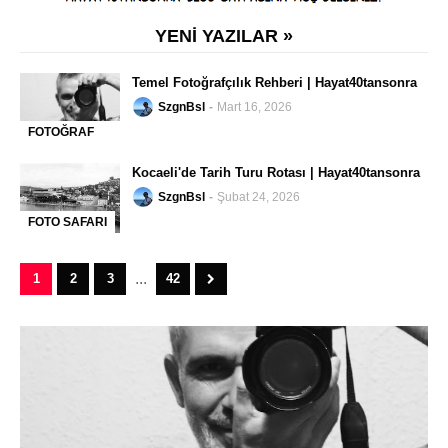
YENİ YAZILAR »
Temel Fotoğrafçılık Rehberi | Hayat40tansonra
SzgnBsl
Mart 16, 2026
FOTOĞRAF
-
WORKSHOP
Kocaeli'de Tarih Turu Rotası | Hayat40tansonra
SzgnBsl
Şubat 24, 2026
FOTO SAFARI
-
...
1
2
3
42