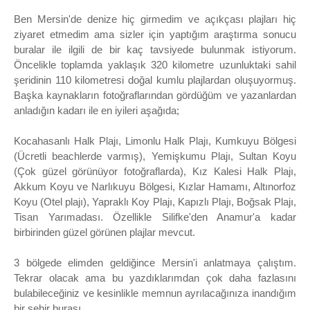
Ben Mersin'de denize hiç girmedim ve açıkçası plajları hiç
ziyaret etmedim ama sizler için yaptığım araştırma sonucu
buralar ile ilgili de bir kaç tavsiyede bulunmak istiyorum.
Öncelikle toplamda yaklaşık 320 kilometre uzunluktaki sahil
şeridinin 110 kilometresi doğal kumlu plajlardan oluşuyormuş.
Başka kaynakların fotoğraflarından gördüğüm ve yazanlardan
anladığın kadarı ile en iyileri aşağıda;
Kocahasanlı Halk Plajı, Limonlu Halk Plajı, Kumkuyu Bölgesi
(Ücretli beachlerde varmış), Yemişkumu Plajı, Sultan Koyu
(Çok güzel görünüyor fotoğraflarda), Kız Kalesi Halk Plajı,
Akkum Koyu ve Narlıkuyu Bölgesi, Kızlar Hamamı, Altınorfoz
Koyu (Otel plajı), Yapraklı Koy Plajı, Kapızlı Plajı, Boğsak Plajı,
Tisan Yarımadası. Özellikle Silifke'den Anamur'a kadar
birbirinden güzel görünen plajlar mevcut.
3 bölgede elimden geldiğince Mersin'i anlatmaya çalıştım.
Tekrar olacak ama bu yazdıklarımdan çok daha fazlasını
bulabileceğiniz ve kesinlikle memnun ayrılacağınıza inandığım
bir şehir burası.