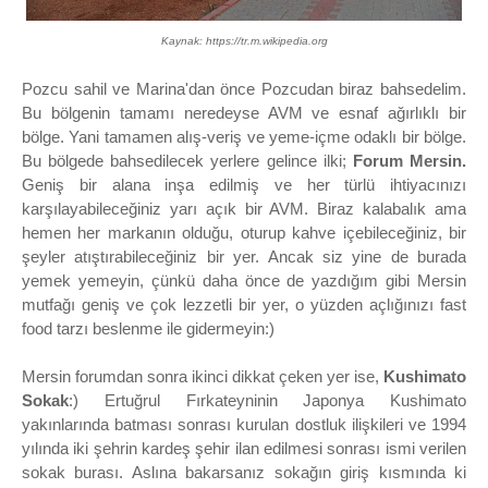
Kaynak: https://tr.m.wikipedia.org
Pozcu sahil ve Marina'dan önce Pozcudan biraz bahsedelim.
Bu bölgenin tamamı neredeyse AVM ve esnaf ağırlıklı bir
bölge. Yani tamamen alış-veriş ve yeme-içme odaklı bir bölge.
Bu bölgede bahsedilecek yerlere gelince ilki;
Forum Mersin.
Geniş bir alana inşa edilmiş ve her türlü ihtiyacınızı
karşılayabileceğiniz yarı açık bir AVM. Biraz kalabalık ama
hemen her markanın olduğu, oturup kahve içebileceğiniz, bir
şeyler atıştırabileceğiniz bir yer. Ancak siz yine de burada
yemek yemeyin, çünkü daha önce de yazdığım gibi Mersin
mutfağı geniş ve çok lezzetli bir yer, o yüzden açlığınızı fast
food tarzı beslenme ile gidermeyin:)
Mersin forumdan sonra ikinci dikkat çeken yer ise,
Kushimato
Sokak
:) Ertuğrul Fırkateyninin Japonya Kushimato
yakınlarında batması sonrası kurulan dostluk ilişkileri ve 1994
yılında iki şehrin kardeş şehir ilan edilmesi sonrası ismi verilen
sokak burası. Aslına bakarsanız sokağın giriş kısmında ki