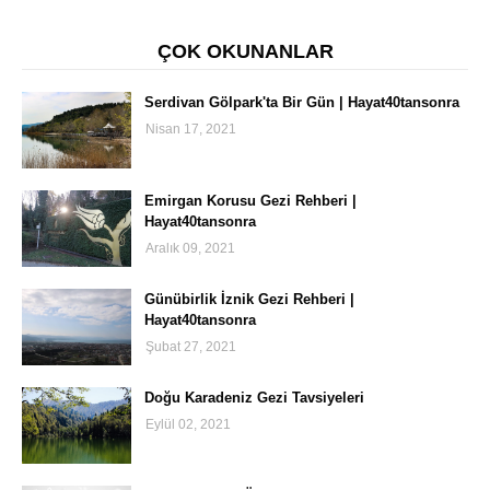
ÇOK OKUNANLAR
Serdivan Gölpark'ta Bir Gün | Hayat40tansonra
Nisan 17, 2021
Emirgan Korusu Gezi Rehberi |
Hayat40tansonra
Aralık 09, 2021
Günübirlik İznik Gezi Rehberi |
Hayat40tansonra
Şubat 27, 2021
Doğu Karadeniz Gezi Tavsiyeleri
Eylül 02, 2021