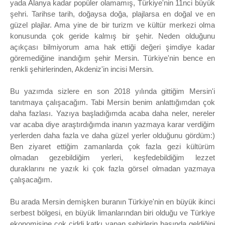
yada Alanya kadar popüler olamamış, Türkiye'nin 11nci büyük
şehri.
Tarihse tarih, doğaysa doğa, plajlarsa en doğal ve en
güzel plajlar. Ama yine de bir turizm ve kültür merkezi olma
konusunda çok geride kalmış bir şehir. Neden olduğunu
açıkçası bilmiyorum ama hak ettiği değeri şimdiye kadar
göremediğine inandığım şehir Mersin. Türkiye'nin bence en
renkli şehirlerinden, Akdeniz'in incisi Mersin.
Bu yazımda sizlere en son 2018 yılında gittiğim Mersin'i
tanıtmaya çalışacağım. Tabi Mersin benim anlattığımdan çok
daha fazlası. Yazıya başladığımda acaba daha neler, nereler
var acaba diye araştırdığımda inanın yazmaya karar verdiğim
yerlerden daha fazla ve daha güzel yerler olduğunu gördüm:)
Ben ziyaret ettiğim zamanlarda çok fazla gezi kültürüm
olmadan gezebildiğim yerleri, keşfedebildiğim lezzet
duraklarını ne yazık ki çok fazla görsel olmadan yazmaya
çalışacağım.
Bu arada Mersin demişken buranın Türkiye'nin en büyük ikinci
serbest bölgesi, en büyük limanlarından biri olduğu ve Türkiye
ekonomisine çok ciddi katkı yapan şehirlerin başında geldiğini