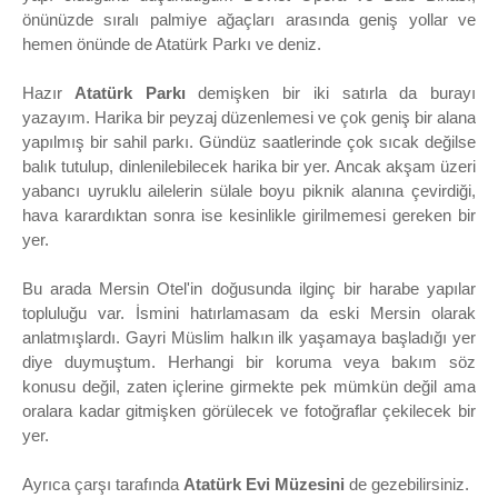
önünüzde sıralı palmiye ağaçları arasında geniş yollar ve
hemen önünde de Atatürk Parkı ve deniz.
Hazır
Atatürk Parkı
demişken bir iki satırla da burayı
yazayım. Harika bir peyzaj düzenlemesi ve çok geniş bir alana
yapılmış bir sahil parkı. Gündüz saatlerinde çok sıcak değilse
balık tutulup, dinlenilebilecek harika bir yer. Ancak akşam üzeri
yabancı uyruklu ailelerin sülale boyu piknik alanına çevirdiği,
hava karardıktan sonra ise kesinlikle girilmemesi gereken bir
yer.
Bu arada Mersin Otel'in doğusunda ilginç bir harabe yapılar
topluluğu var. İsmini hatırlamasam da eski Mersin olarak
anlatmışlardı. Gayri Müslim halkın ilk yaşamaya başladığı yer
diye duymuştum. Herhangi bir koruma veya bakım söz
konusu değil, zaten içlerine girmekte pek mümkün değil ama
oralara kadar gitmişken görülecek ve fotoğraflar çekilecek bir
yer.
Ayrıca çarşı tarafında
Atatürk Evi Müzesini
de gezebilirsiniz.