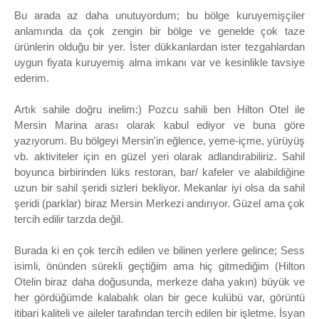
Bu arada az daha unutuyordum; bu bölge kuruyemişçiler
anlamında da çok zengin bir bölge ve genelde çok taze
ürünlerin olduğu bir yer. İster dükkanlardan ister tezgahlardan
uygun fiyata kuruyemiş alma imkanı var ve kesinlikle tavsiye
ederim.
Artık sahile doğru inelim:) Pozcu sahili ben Hilton Otel ile
Mersin Marina arası olarak kabul ediyor ve buna göre
yazıyorum. Bu bölgeyi Mersin'in eğlence, yeme-içme, yürüyüş
vb. aktiviteler için en güzel yeri olarak adlandırabiliriz. Sahil
boyunca birbirinden lüks restoran, bar/ kafeler ve alabildiğine
uzun bir sahil şeridi sizleri bekliyor. Mekanlar iyi olsa da sahil
şeridi (parklar) biraz Mersin Merkezi andırıyor. Güzel ama çok
tercih edilir tarzda değil.
Burada ki en çok tercih edilen ve bilinen yerlere gelince; Sess
isimli, önünden sürekli geçtiğim ama hiç gitmediğim (Hilton
Otelin biraz daha doğusunda, merkeze daha yakın) büyük ve
her gördüğümde kalabalık olan bir gece kulübü var, görüntü
itibari kaliteli ve aileler tarafından tercih edilen bir işletme. İsyan