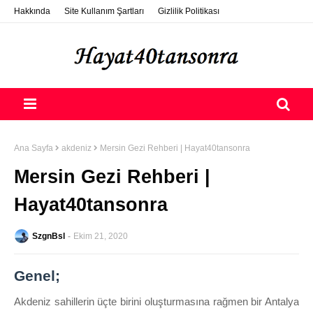
Hakkında
Site Kullanım Şartları
Gizlilik Politikası
ETSY Photo Selling
Destek Ol
Nasıl Konuk Yazar Olurum?
Ana Sayfa
akdeniz
Mersin Gezi Rehberi | Hayat40tansonra
Mersin Gezi Rehberi |
Hayat40tansonra
SzgnBsl
Ekim 21, 2020
Genel;
Akdeniz sahillerin üçte birini oluşturmasına rağmen bir Antalya