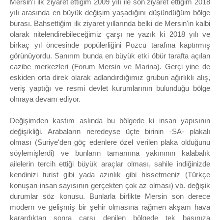
Mersin'i ilk ziyaret ettiğim 2009 yılı ile son ziyaret ettiğim 2018
yılı arasında en büyük değişim yaşadığını düşündüğüm bölge
burası. Bahsettiğim ilk ziyaret yıllarında belki de Mersin'in kalbi
olarak nitelendirebileceğimiz çarşı ne yazık ki 2018 yılı ve
birkaç yıl öncesinde popülerliğini Pozcu tarafına kaptırmış
görünüyordu. Sanırım bunda en büyük etki öbür tarafta açılan
cazibe merkezleri (Forum Mersin ve Marina). Gerçi yine de
eskiden orta direk olarak adlandırdığımız grubun ağırlıklı alış,
veriş yaptığı ve resmi devlet kurumlarının bulunduğu bölge
olmaya devam ediyor.
Değişimden kastım aslında bu bölgede ki insan yapısının
değişikliği. Arabaların neredeyse üçte birinin -SA- plakalı
olması (Suriye'den göç edenlere özel verilen plaka olduğunu
söylemişlerdi) ve bunların tamamına yakınının kalabalık
ailelerin tercih ettiği büyük araçlar olması, sahile indiğinizde
kendinizi turist gibi yada azınlık gibi hissetmeniz (Türkçe
konuşan insan sayısının gerçekten çok az olması) vb. değişik
durumlar söz konusu. Bunlarla birlikte Mersin son derece
modern ve gelişmiş bir şehir olmasına rağmen akşam hava
karardıktan sonra çarşı denilen bölgede tek başınıza