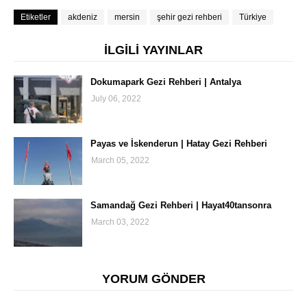
Etiketler
akdeniz
mersin
şehir gezi rehberi
Türkiye
İLGİLİ YAYINLAR
Dokumapark Gezi Rehberi | Antalya
July 06, 2022
Payas ve İskenderun | Hatay Gezi Rehberi
March 05, 2022
Samandağ Gezi Rehberi | Hayat40tansonra
March 03, 2022
YORUM GÖNDER