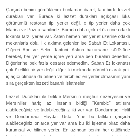
Çarşıda benim gördüklerim bunlardan ibaret, tabi birde lezzet
durakları var. Burada ki lezzet durakları açıkçası lüks
görünümlü restoran tipi yerler değil, o tip yerler daha çok
Marina ve Pozcu sahilinde. Burada daha çok et üzerine odaklı
lokanta tarzı yerler var. Zaten hemen her yer et üzerine odaklı
mekanlarla dolu. İlk aklıma gelenler ise Sabah Et Lokantası,
Ciğerci Apo ve Selim Tantuni. Aslına bakarsanız sürüsüne
bereket, her yer yeme içme yeri ama ben buraları denedim.
Diğerlerine pek fazla cesaret edemedim. Sabah Et lokantası
çok özellikli bir yer değil, diğer iki mekanda görüntü olarak pek
iç açıcı olmasa da bilinen ve tercih edilen yerler olmasının yanı
sıra gerçekten lezzeti başarılı işletmeler.
Lezzet Durakları ile birlikte Mersin'in meşhur cezeryesini ve
Mersinliler hariç az insanın bildiği "Kerebic" tatlısını
alabileceğiniz ve tadabileceğiniz iki yer var; Dondurmacı Halil
ve Dondurmacı Haydar Usta. Yine bu tatlıları çarşıda
alabileceğiniz onlarca yer var ama bu iki işletme biraz daha
kurumsal ve bilinen yerler. En azından benim her gittiğimde