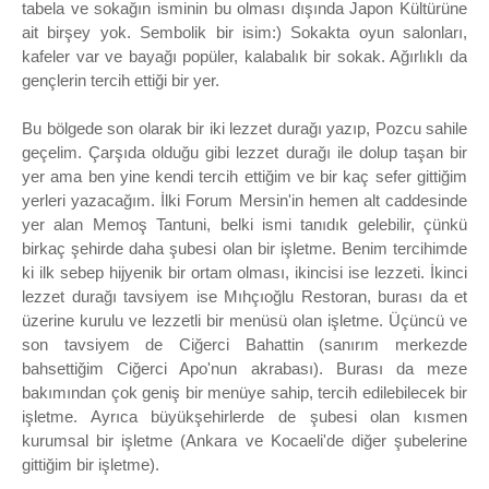
tabela ve sokağın isminin bu olması dışında Japon Kültürüne
ait birşey yok. Sembolik bir isim:) Sokakta oyun salonları,
kafeler var ve bayağı popüler, kalabalık bir sokak. Ağırlıklı da
gençlerin tercih ettiği bir yer.
Bu bölgede son olarak bir iki lezzet durağı yazıp, Pozcu sahile
geçelim. Çarşıda olduğu gibi lezzet durağı ile dolup taşan bir
yer ama ben yine kendi tercih ettiğim ve bir kaç sefer gittiğim
yerleri yazacağım. İlki Forum Mersin'in hemen alt caddesinde
yer alan Memoş Tantuni, belki ismi tanıdık gelebilir, çünkü
birkaç şehirde daha şubesi olan bir işletme. Benim tercihimde
ki ilk sebep hijyenik bir ortam olması, ikincisi ise lezzeti. İkinci
lezzet durağı tavsiyem ise Mıhçıoğlu Restoran, burası da et
üzerine kurulu ve lezzetli bir menüsü olan işletme. Üçüncü ve
son tavsiyem de Ciğerci Bahattin (sanırım merkezde
bahsettiğim Ciğerci Apo'nun akrabası). Burası da meze
bakımından çok geniş bir menüye sahip, tercih edilebilecek bir
işletme. Ayrıca büyükşehirlerde de şubesi olan kısmen
kurumsal bir işletme (Ankara ve Kocaeli'de diğer şubelerine
gittiğim bir işletme).