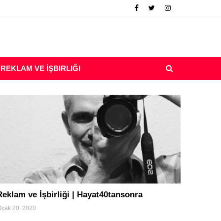
REKLAM VE İŞBIRLIĞI
turizm
Reklam ve İşbirliği | Hayat40tansonra
cak 20, 2020