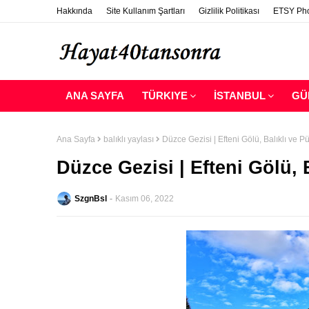
Hakkında
Site Kullanım Şartları
Gizlilik Politikası
ETSY Pho
ANA SAYFA
TÜRKIYE
İSTANBUL
GÜ
Ana Sayfa
balıklı yaylası
Düzce Gezisi | Efteni Gölü, Balıklı ve Pü
Düzce Gezisi | Efteni Gölü, B
SzgnBsl
Kasım 06, 2022