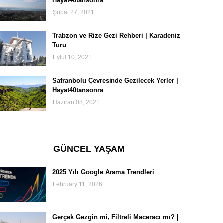
Hayat40tansonra
Şubat 27, 2021
Trabzon ve Rize Gezi Rehberi | Karadeniz
Turu
Eylül 10, 2021
Safranbolu Çevresinde Gezilecek Yerler |
Hayat40tansonra
Haziran 08, 2021
GÜNCEL YAŞAM
2025 Yılı Google Arama Trendleri
February 11, 2026
Gerçek Gezgin mi, Filtreli Maceracı mı? |