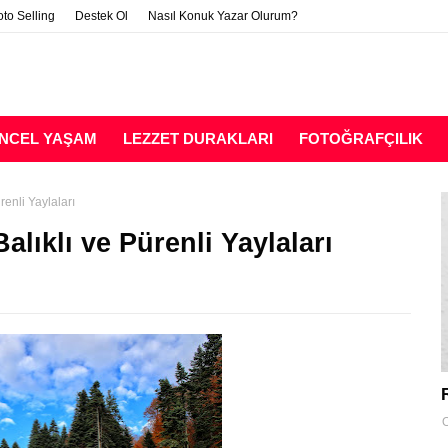
to Selling
Destek Ol
Nasıl Konuk Yazar Olurum?
NCEL YAŞAM
LEZZET DURAKLARI
FOTOĞRAFÇILIK
renli Yaylaları
alıklı ve Pürenli Yaylaları
O