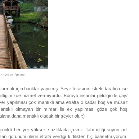
Kulesi ve İşletme
oturmak için banklar yapılmış. Seyir terasının iskele tarafına ise
 gittiğimizde hizmet vermiyordu. Buraya insanlar geldiğinde çay/
ir yer yapılması çok mantıklı ama etrafta o kadar boş ve müsait
 mantıklı olmayan bir mimari ile ek yapılması göze çok hoş
ana daha mantıklı olacak bir şeyler olur:)
çünkü her yer yüksek sazlıklarla çevrili. Tabi içtiği suyun pet
nsan görünümlülerin etrafa verdiği kirlilikten hiç bahsetmiyorum.