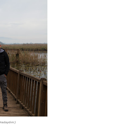
radaydım:)