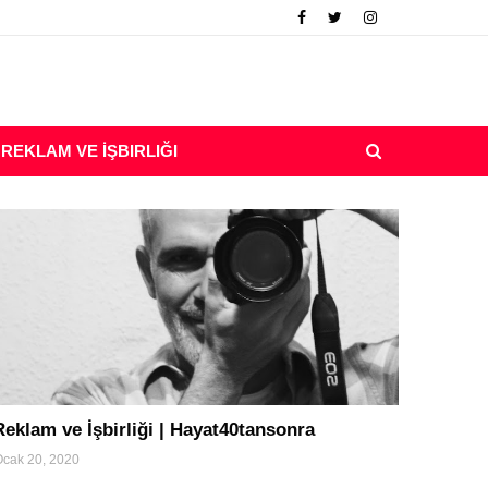
REKLAM VE İŞBIRLIĞI
turizm
Reklam ve İşbirliği | Hayat40tansonra
cak 20, 2020