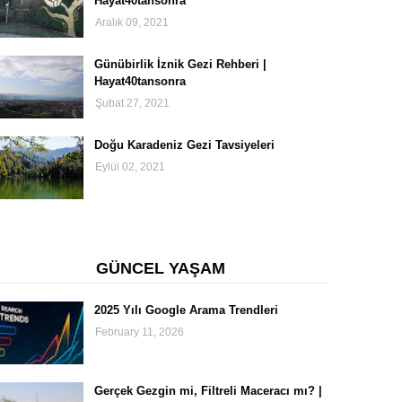
Hayat40tansonra
Aralık 09, 2021
Günübirlik İznik Gezi Rehberi |
Hayat40tansonra
Şubat 27, 2021
Doğu Karadeniz Gezi Tavsiyeleri
Eylül 02, 2021
GÜNCEL YAŞAM
2025 Yılı Google Arama Trendleri
February 11, 2026
Gerçek Gezgin mi, Filtreli Maceracı mı? |