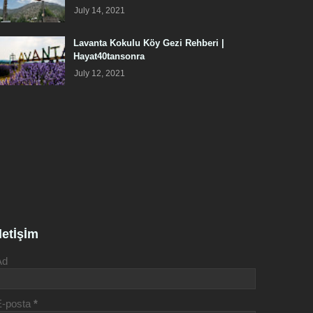
July 14, 2021
Lavanta Kokulu Köy Gezi Rehberi |
Hayat40tansonra
July 12, 2021
İletİşİm
Ad
E-posta
*