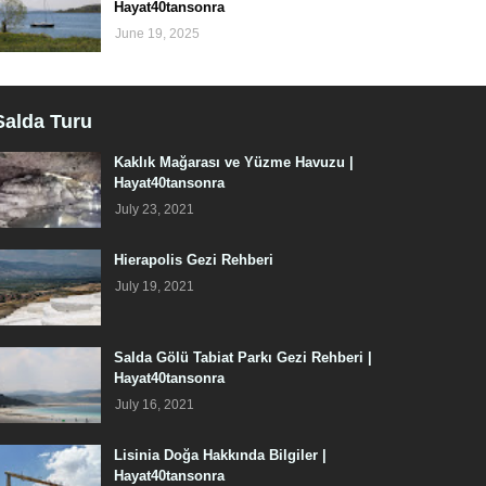
Hayat40tansonra
June 19, 2025
Salda Turu
Kaklık Mağarası ve Yüzme Havuzu |
Hayat40tansonra
July 23, 2021
Hierapolis Gezi Rehberi
July 19, 2021
Salda Gölü Tabiat Parkı Gezi Rehberi |
Hayat40tansonra
July 16, 2021
Lisinia Doğa Hakkında Bilgiler |
Hayat40tansonra