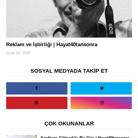
turizm
Reklam ve İşbirliği | Hayat40tansonra
Ocak 20, 2020
SOSYAL MEDYADA TAKİP ET
ÇOK OKUNANLAR
Serdivan Gölpark'ta Bir Gün | Hayat40tansonra