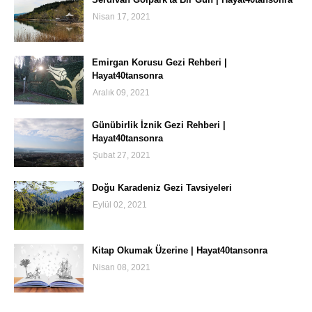
Nisan 17, 2021
Emirgan Korusu Gezi Rehberi |
Hayat40tansonra
Aralık 09, 2021
Günübirlik İznik Gezi Rehberi |
Hayat40tansonra
Şubat 27, 2021
Doğu Karadeniz Gezi Tavsiyeleri
Eylül 02, 2021
Kitap Okumak Üzerine | Hayat40tansonra
Nisan 08, 2021