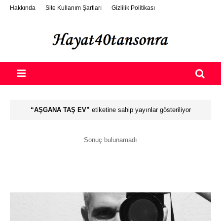
Hakkında
Site Kullanım Şartları
Gizlilik Politikası
ETSY Photo Selling
Destek Ol
Nasıl Konuk Yazar Olurum?
AŞGANA TAŞ EV
etiketine sahip yayınlar gösteriliyor
Sonuç bulunamadı