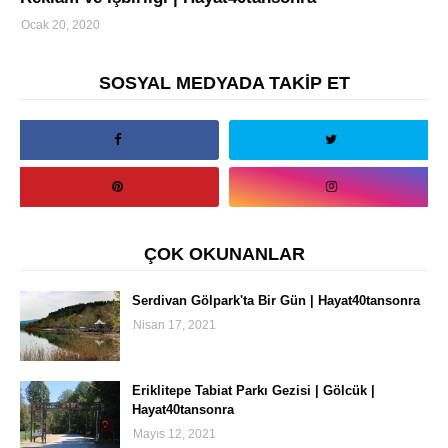
Ocak 20, 2020
SOSYAL MEDYADA TAKİP ET
ÇOK OKUNANLAR
Serdivan Gölpark'ta Bir Gün | Hayat40tansonra
Nisan 17, 2021
Eriklitepe Tabiat Parkı Gezisi | Gölcük |
Hayat40tansonra
Mayıs 12, 2021