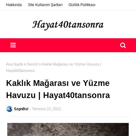
Hakkında
Site Kullanım Şartları
Gizlilik Politikası
ETSY Photo Selling
Destek Ol
Nasıl Konuk Yazar Olurum?
Ana Sayfa
Denizli
Kaklık Mağarası ve Yüzme Havuzu |
Hayat40tansonra
Kaklık Mağarası ve Yüzme
Havuzu | Hayat40tansonra
SzgnBsl
Temmuz 23, 2021