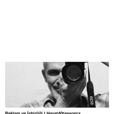
turizm
Reklam ve İşbirliği | Hayat40tansonra