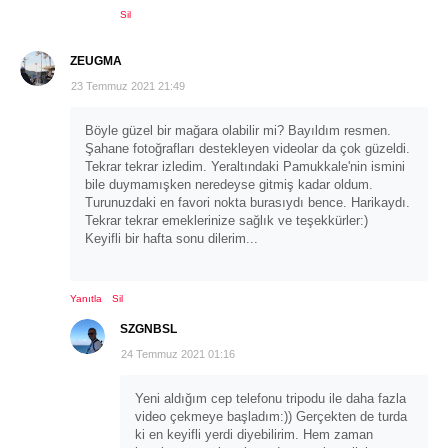
Sil
ZEUGMA
23 Temmuz 2021 21:49
Böyle güzel bir mağara olabilir mi? Bayıldım resmen.
Şahane fotoğrafları destekleyen videolar da çok güzeldi.
Tekrar tekrar izledim. Yeraltındaki Pamukkale'nin ismini
bile duymamışken neredeyse gitmiş kadar oldum.
Turunuzdaki en favori nokta burasıydı bence. Harikaydı.
Tekrar tekrar emeklerinize sağlık ve teşekkürler:)
Keyifli bir hafta sonu dilerim...
Yanıtla
Sil
SZGNBSL
24 Temmuz 2021 01:16
Yeni aldığım cep telefonu tripodu ile daha fazla
video çekmeye başladım:)) Gerçekten de turda
ki en keyifli yerdi diyebilirim. Hem zaman