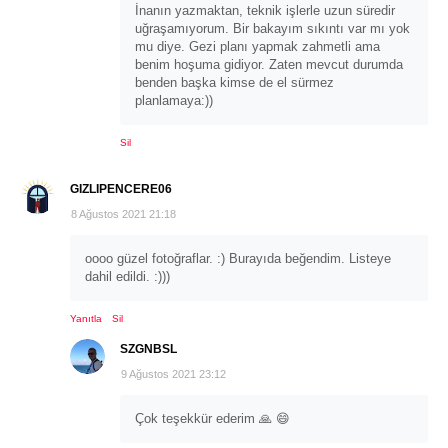
İnanın yazmaktan, teknik işlerle uzun süredir
uğraşamıyorum. Bir bakayım sıkıntı var mı yok
mu diye. Gezi planı yapmak zahmetli ama
benim hoşuma gidiyor. Zaten mevcut durumda
benden başka kimse de el sürmez
planlamaya:))
Sil
GIZLIPENCERE06
8 Ağustos 2021 21:18
oooo güzel fotoğraflar. :) Burayıda beğendim. Listeye
dahil edildi. :)))
Yanıtla
Sil
SZGNBSL
9 Ağustos 2021 23:12
Çok teşekkür ederim 🙏 😄