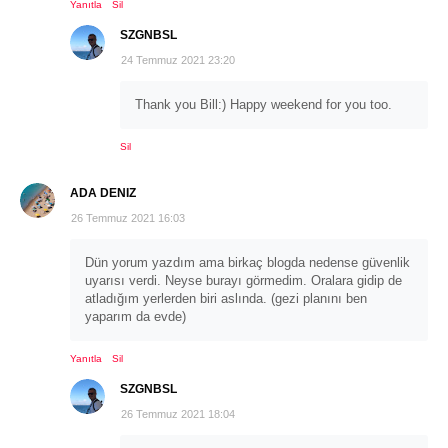
Yanıtla
Sil
SZGNBSL
24 Temmuz 2021 23:20
Thank you Bill:) Happy weekend for you too.
Sil
ADA DENIZ
26 Temmuz 2021 16:03
Dün yorum yazdım ama birkaç blogda nedense güvenlik
uyarısı verdi. Neyse burayı görmedim. Oralara gidip de
atladığım yerlerden biri aslında. (gezi planını ben
yaparım da evde)
Yanıtla
Sil
SZGNBSL
26 Temmuz 2021 18:04