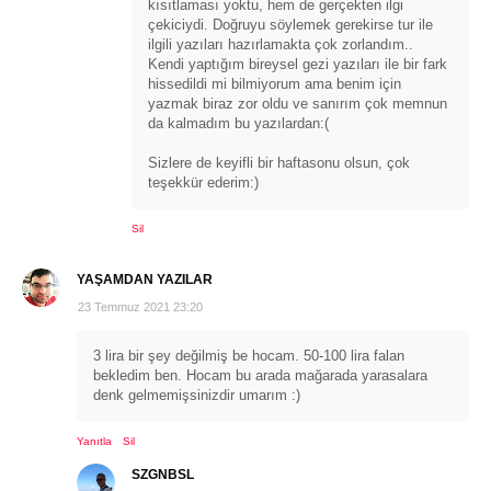
kısıtlaması yoktu, hem de gerçekten ilgi
çekiciydi. Doğruyu söylemek gerekirse tur ile
ilgili yazıları hazırlamakta çok zorlandım..
Kendi yaptığım bireysel gezi yazıları ile bir fark
hissedildi mi bilmiyorum ama benim için
yazmak biraz zor oldu ve sanırım çok memnun
da kalmadım bu yazılardan:(
Sizlere de keyifli bir haftasonu olsun, çok
teşekkür ederim:)
Sil
YAŞAMDAN YAZILAR
23 Temmuz 2021 23:20
3 lira bir şey değilmiş be hocam. 50-100 lira falan
bekledim ben. Hocam bu arada mağarada yarasalara
denk gelmemişsinizdir umarım :)
Yanıtla
Sil
SZGNBSL