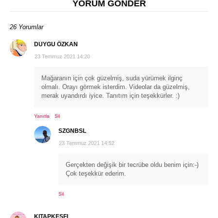
YORUM GÖNDER
26 Yorumlar
DUYGU ÖZKAN
23 Temmuz 2021 14:20
Mağaranın için çok güzelmiş, suda yürümek ilginç
olmalı. Orayı görmek isterdim. Videolar da güzelmiş,
merak uyandırdı iyice. Tanıtım için teşekkürler. :)
Yanıtla
Sil
SZGNBSL
23 Temmuz 2021 14:52
Gerçekten değişik bir tecrübe oldu benim için:-)
Çok teşekkür ederim.
Sil
KITAPKESFI