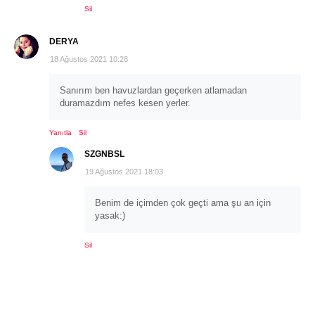
Sil
DERYA
18 Ağustos 2021 10:28
Sanırım ben havuzlardan geçerken atlamadan
duramazdım nefes kesen yerler.
Yanıtla
Sil
SZGNBSL
19 Ağustos 2021 18:03
Benim de içimden çok geçti ama şu an için
yasak:)
Sil