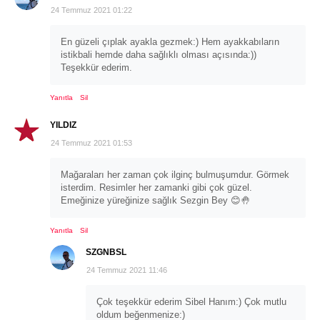
24 Temmuz 2021 01:22
En güzeli çıplak ayakla gezmek:) Hem ayakkabıların
istikbali hemde daha sağlıklı olması açısında:))
Teşekkür ederim.
Yanıtla
Sil
YILDIZ
24 Temmuz 2021 01:53
Mağaraları her zaman çok ilginç bulmuşumdur. Görmek
isterdim. Resimler her zamanki gibi çok güzel.
Emeğinize yüreğinize sağlık Sezgin Bey 😊🤚
Yanıtla
Sil
SZGNBSL
24 Temmuz 2021 11:46
Çok teşekkür ederim Sibel Hanım:) Çok mutlu
oldum beğenmenize:)