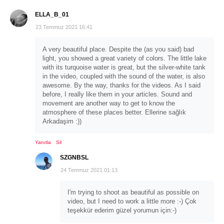
ELLA_B_01
23 Temmuz 2021 16:41
A very beautiful place. Despite the (as you said) bad
light, you showed a great variety of colors. The little lake
with its turquoise water is great, but the silver-white tank
in the video, coupled with the sound of the water, is also
awesome. By the way, thanks for the videos. As I said
before, I really like them in your articles. Sound and
movement are another way to get to know the
atmosphere of these places better. Ellerine sağlık
Arkadaşim :))
Yanıtla
Sil
SZGNBSL
24 Temmuz 2021 01:13
I'm trying to shoot as beautiful as possible on
video, but I need to work a little more :-) Çok
teşekkür ederim güzel yorumun için:-)