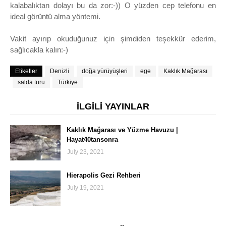
kalabalıktan dolayı bu da zor:-)) O yüzden cep telefonu en
ideal görüntü alma yöntemi.
Vakit ayırıp okuduğunuz için şimdiden teşekkür ederim,
sağlıcakla kalın:-)
Etiketler
Denizli
doğa yürüyüşleri
ege
Kaklık Mağarası
salda turu
Türkiye
İLGİLİ YAYINLAR
Kaklık Mağarası ve Yüzme Havuzu |
Hayat40tansonra
July 23, 2021
Hierapolis Gezi Rehberi
July 19, 2021