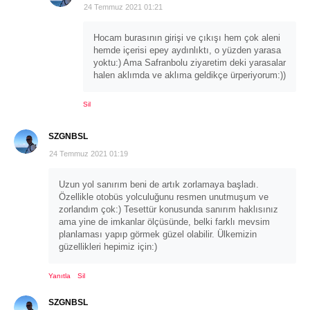
24 Temmuz 2021 01:21
Hocam burasının girişi ve çıkışı hem çok aleni
hemde içerisi epey aydınlıktı, o yüzden yarasa
yoktu:) Ama Safranbolu ziyaretim deki yarasalar
halen aklımda ve aklıma geldikçe ürperiyorum:))
Sil
SZGNBSL
24 Temmuz 2021 01:19
Uzun yol sanırım beni de artık zorlamaya başladı.
Özellikle otobüs yolculuğunu resmen unutmuşum ve
zorlandım çok:) Tesettür konusunda sanırım haklısınız
ama yine de imkanlar ölçüsünde, belki farklı mevsim
planlaması yapıp görmek güzel olabilir. Ülkemizin
güzellikleri hepimiz için:)
Yanıtla
Sil
SZGNBSL