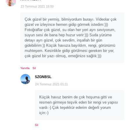
23 Temmuz 2021 15:00
Çok güzel bir yermiş, bilmiyordum burayı. Videolar çok
güzel ve izleyince hemen gidip görmek istedim:)))
Fotoğraflar çok güzel, su olan her yeri ayrı seviyorum,
suyun sesi de bana hep huzur verir:))) Suda yürüme
detayı ayrı güzel, çok sevdim, inşallah bir gün
gidebilirim:)) Küçük havuza bayıldım, rengi, görünümü
muhteşem. Kesinlikle gidip görülmesi gereken bir yer,
çok güzel bir yazı olmuş, emeğinize sağlık:)))
Yanıtla
Sil
SZGNBSL
24 Temmuz 2021 01:11
Küçük havuz benim de çok hoşuma gitti ve
resmen girmeye teşvik eden bir rengi ve yapısı
vardı:-) Çok teşekkür ederim değerli yorum
için:-)
Sil