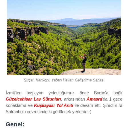
Sırçalı Kanyonu Yaban Hayatı Geliştirme Sahası
İzmit'ten başlayan yolculuğumuz önce Bartın'a bağlı
Güzelcehisar Lav Sütunları
, arkasından
Amasra
'da 1 gece
konaklama ve
Kuşkayası Yol Anıtı
ile devam etti. Şimdi sıra
Safranbolu çevresinde ki görülecek yerlerde:-)
Genel: