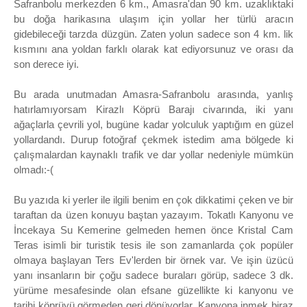
Safranbolu merkezden 6 km., Amasra'dan 90 km. uzaklıktaki
bu doğa harikasına ulaşım için yollar her türlü aracın
gidebileceği tarzda düzgün. Zaten yolun sadece son 4 km. lik
kısmını ana yoldan farklı olarak kat ediyorsunuz ve orası da
son derece iyi.
Bu arada unutmadan Amasra-Safranbolu arasında, yanlış
hatırlamıyorsam Kirazlı Köprü Barajı civarında, iki yanı
ağaçlarla çevrili yol, bugüne kadar yolculuk yaptığım en güzel
yollardandı. Durup fotoğraf çekmek istedim ama bölgede ki
çalışmalardan kaynaklı trafik ve dar yollar nedeniyle mümkün
olmadı:-(
Bu yazıda ki yerler ile ilgili benim en çok dikkatimi çeken ve bir
taraftan da üzen konuyu baştan yazayım. Tokatlı Kanyonu ve
İncekaya Su Kemerine gelmeden hemen önce Kristal Cam
Teras isimli bir turistik tesis ile son zamanlarda çok popüler
olmaya başlayan Ters Ev'lerden bir örnek var. Ve işin üzücü
yanı insanların bir çoğu sadece buraları görüp, sadece 3 dk.
yürüme mesafesinde olan efsane güzellikte ki kanyonu ve
tarihi köprüyü görmeden geri dönüyorlar. Kanyona inmek biraz