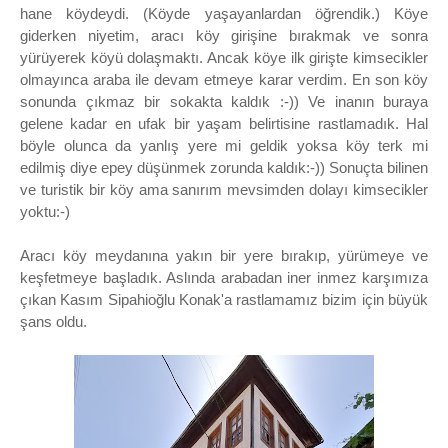
hane köydeydi. (Köyde yaşayanlardan öğrendik.) Köye
giderken niyetim, aracı köy girişine bırakmak ve sonra
yürüyerek köyü dolaşmaktı. Ancak köye ilk girişte kimsecikler
olmayınca araba ile devam etmeye karar verdim. En son köy
sonunda çıkmaz bir sokakta kaldık :-)) Ve inanın buraya
gelene kadar en ufak bir yaşam belirtisine rastlamadık. Hal
böyle olunca da yanlış yere mi geldik yoksa köy terk mi
edilmiş diye epey düşünmek zorunda kaldık:-)) Sonuçta bilinen
ve turistik bir köy ama sanırım mevsimden dolayı kimsecikler
yoktu:-)
Aracı köy meydanına yakın bir yere bırakıp, yürümeye ve
keşfetmeye başladık. Aslında arabadan iner inmez karşımıza
çıkan Kasım Sipahioğlu Konak'a rastlamamız bizim için büyük
şans oldu.