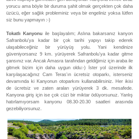
yorucu ama böyle bir duruma şahit olmak gerçekten çok daha
üzücü, eğer sağlık probleminiz veya bir engeliniz yoksa lütfen
siz bunu yapmayın :-)
Tokatlı Kanyonu
ile başlayalım; Aslına bakarsanız kanyon
Safranbolu'ya kadar bir çok tarihi yapıyı takip ederek
ulaşabileceğiniz bir yürüyüş yolu. Yani kendinize
güveniyorsanız 9 km. yürüyerek Safranbolu'ya kadar gitme
şansınız var. Ancak Amasra tarafından geldiğimiz için araba ile
gitmek bizim için daha uygun oldu:-) İster yol üzerinde ilk
karşılaşacağınız Cam Teras'ın ücretsiz otoparkı, isterseniz
devamında ki Kanyonun otoparkını kullanabilirsiniz. Her ikisi
de ücretsiz ve zaten araları yürüyerek 3 dk. mesafede.
Kanyona giriş için ise çok cüzi bir miktar ödüyorsunuz. Yanlış
hatırlamıyorsam kanyonu 08.30-20.30 saatleri arasında
gezebiliyorsunuz.