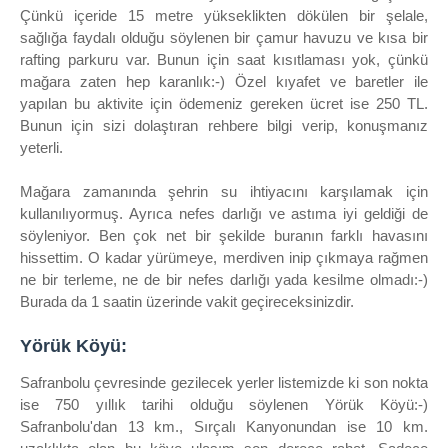
Çünkü içeride 15 metre yükseklikten dökülen bir şelale,
sağlığa faydalı olduğu söylenen bir çamur havuzu ve kısa bir
rafting parkuru var. Bunun için saat kısıtlaması yok, çünkü
mağara zaten hep karanlık:-) Özel kıyafet ve baretler ile
yapılan bu aktivite için ödemeniz gereken ücret ise 250 TL.
Bunun için sizi dolaştıran rehbere bilgi verip, konuşmanız
yeterli.
Mağara zamanında şehrin su ihtiyacını karşılamak için
kullanılıyormuş. Ayrıca nefes darlığı ve astıma iyi geldiği de
söyleniyor. Ben çok net bir şekilde buranın farklı havasını
hissettim. O kadar yürümeye, merdiven inip çıkmaya rağmen
ne bir terleme, ne de bir nefes darlığı yada kesilme olmadı:-)
Burada da 1 saatin üzerinde vakit geçireceksinizdir.
Yörük Köyü:
Safranbolu çevresinde gezilecek yerler listemizde ki son nokta
ise 750 yıllık tarihi olduğu söylenen Yörük Köyü:-)
Safranbolu'dan 13 km., Sırçalı Kanyonundan ise 10 km.