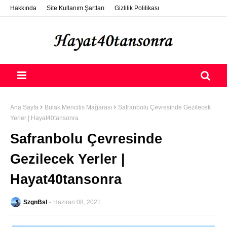
Hakkında
Site Kullanım Şartları
Gizlilik Politikası
ETSY Photo Selling
Destek Ol
Nasıl Konuk Yazar Olurum?
Ana Sayfa
Bulak Mencilis Mağarası
Safranbolu Çevresinde Gezilecek
Yerler | Hayat40tansonra
Safranbolu Çevresinde
Gezilecek Yerler |
Hayat40tansonra
SzgnBsl
Haziran 08, 2021