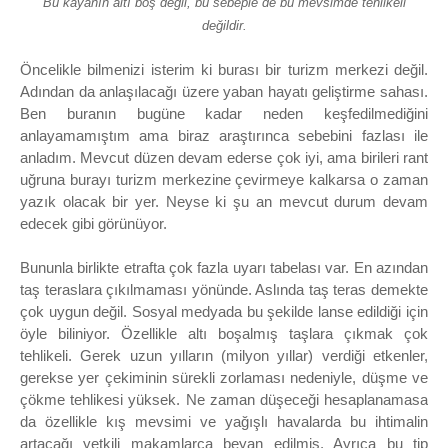
Bu kayanın altı boş değil, bu sebeple de bu mevsimde tehlikeli
değildir.
Öncelikle bilmenizi isterim ki burası bir turizm merkezi değil.
Adından da anlaşılacağı üzere yaban hayatı geliştirme sahası.
Ben buranın bugüne kadar
neden
keşfedilmediğini
anlayamamıştım ama biraz araştırınca sebebini fazlası ile
anladım. Mevcut düzen devam ederse çok iyi, ama birileri rant
uğruna burayı turizm merkezine çevirmeye kalkarsa o zaman
yazık olacak bir yer. Neyse ki şu an mevcut durum devam
edecek gibi görünüyor.
Bununla birlikte etrafta çok fazla uyarı tabelası var. En azından
taş teraslara çıkılmaması yönünde. Aslında taş teras demekte
çok uygun değil. Sosyal medyada bu şekilde lanse edildiği için
öyle biliniyor. Özellikle altı boşalmış taşlara çıkmak çok
tehlikeli. Gerek uzun yılların (milyon yıllar) verdiği etkenler,
gerekse yer çekiminin sürekli zorlaması nedeniyle, düşme ve
çökme tehlikesi yüksek. Ne zaman düşeceği hesaplanamasa
da özellikle kış mevsimi ve yağışlı havalarda bu ihtimalin
artacağı yetkili makamlarca beyan edilmiş. Ayrıca bu tip