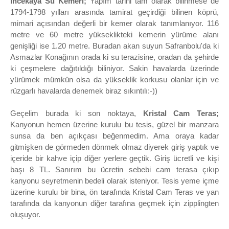
İncekaya Su Kemeri;
Yapım tarihi tam olarak bilinmese de
1794-1798 yılları arasında tamirat geçirdiği bilinen köprü,
mimari açısından değerli bir kemer olarak tanımlanıyor. 116
metre ve 60 metre yükseklikteki kemerin yürüme alanı
genişliği ise 1.20 metre. Buradan akan suyun Safranbolu'da ki
Asmazlar Konağının orada ki su terazisine, oradan da şehirde
ki çeşmelere dağıtıldığı biliniyor. Sakin havalarda üzerinde
yürümek mümkün olsa da yükseklik korkusu olanlar için ve
rüzgarlı havalarda denemek biraz sıkıntılı:-))
Geçelim burada ki son noktaya,
Kristal Cam Teras;
Kanyonun hemen üzerine kurulu bu tesis, güzel bir manzara
sunsa da ben açıkçası beğenmedim. Ama oraya kadar
gitmişken de görmeden dönmek olmaz diyerek giriş yaptık ve
içeride bir kahve içip diğer yerlere geçtik. Giriş ücretli ve kişi
başı 8 TL. Sanırım bu ücretin sebebi cam terasa çıkıp
kanyonu seyretmenin bedeli olarak isteniyor. Tesis yeme içme
üzerine kurulu bir bina, ön tarafında Kristal Cam Teras ve yan
tarafında da kanyonun diğer tarafına geçmek için zipplingten
oluşuyor.