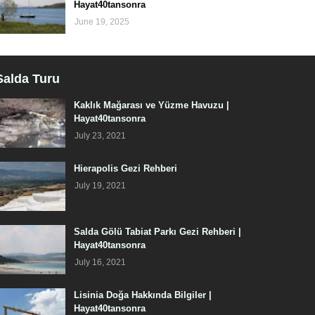
Hayat40tansonra
June 19, 2025
Salda Turu
Kaklık Mağarası ve Yüzme Havuzu |
Hayat40tansonra
July 23, 2021
Hierapolis Gezi Rehberi
July 19, 2021
Salda Gölü Tabiat Parkı Gezi Rehberi |
Hayat40tansonra
July 16, 2021
Lisinia Doğa Hakkında Bilgiler |
Hayat40tansonra