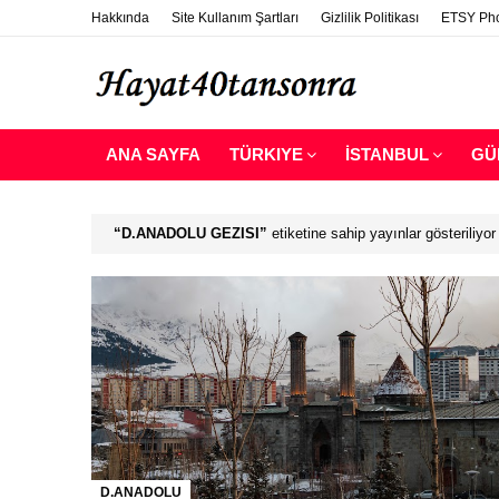
Hakkında
Site Kullanım Şartları
Gizlilik Politikası
ETSY Pho
ANA SAYFA
TÜRKIYE
İSTANBUL
GÜ
D.ANADOLU GEZISI
etiketine sahip yayınlar gösteriliyor
D.ANADOLU