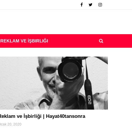
REKLAM VE İŞBIRLIĞI
turizm
Reklam ve İşbirliği | Hayat40tansonra
cak 20, 2020