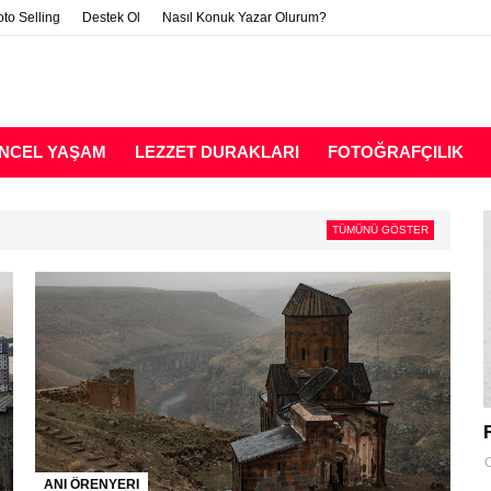
to Selling
Destek Ol
Nasıl Konuk Yazar Olurum?
NCEL YAŞAM
LEZZET DURAKLARI
FOTOĞRAFÇILIK
TÜMÜNÜ GÖSTER
O
ANI ÖRENYERI