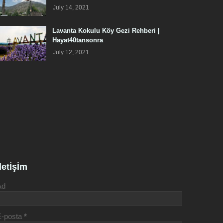
July 14, 2021
Lavanta Kokulu Köy Gezi Rehberi |
Hayat40tansonra
July 12, 2021
İletİşİm
Ad
E-posta
*