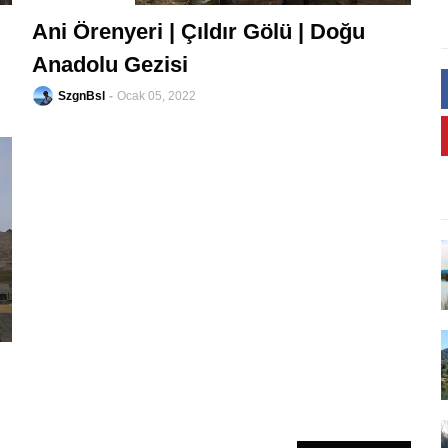
-
Ani Örenyeri | Çıldır Gölü | Doğu
Anadolu Gezisi
SzgnBsl
Ocak 05, 2022