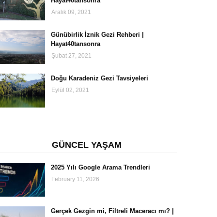
Hayat40tansonra
Aralık 09, 2021
Günübirlik İznik Gezi Rehberi |
Hayat40tansonra
Şubat 27, 2021
Doğu Karadeniz Gezi Tavsiyeleri
Eylül 02, 2021
GÜNCEL YAŞAM
2025 Yılı Google Arama Trendleri
February 11, 2026
Gerçek Gezgin mi, Filtreli Maceracı mı? |