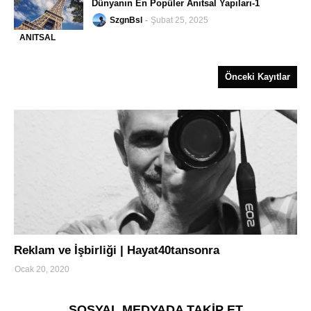
Dünyanın En Popüler Anıtsal Yapıları-1
SzgnBsl
Şubat 25, 2025
ANITSAL
-
YAPILAR
Önceki Kayıtlar
turizm
Reklam ve İşbirliği | Hayat40tansonra
Ocak 20, 2020
SOSYAL MEDYADA TAKİP ET