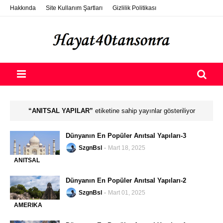
Hakkında
Site Kullanım Şartları
Gizlilik Politikası
ETSY Photo Selling
Destek Ol
Nasıl Konuk Yazar Olurum?
ANITSAL YAPILAR
etiketine sahip yayınlar gösteriliyor
Dünyanın En Popüler Anıtsal Yapıları-3
SzgnBsl
Mart 18, 2025
ANITSAL
-
YAPILAR
Dünyanın En Popüler Anıtsal Yapıları-2
SzgnBsl
Mart 01, 2025
AMERIKA
-
KITASI